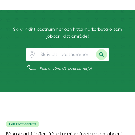
Skriv in ditt postnummer och hitta markarbetare som
jobbar i ditt område!
Psst, använd din position vetja!
Helt kostnadsfritt
Få kostnadsfri offert från dräneringsföretag som jobbar i