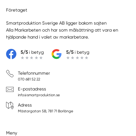
Företaget
Smartproduktion Sverige AB ligger bakom sajten
Alla Markarbeten
och har som målsättning att vara en
hjälpande hand i valet av markarbetare.
5/5
i betyg
5/5
i betyg
Telefonnummer
070 681 52 22
E-postadress
info@smartproduktion.se
Adress
Mästargatan 5B, 781 71 Borlänge
Meny