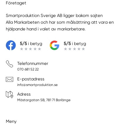
Företaget
Smartproduktion Sverige AB ligger bakom sajten
Alla Markarbeten
och har som målsättning att vara en
hjälpande hand i valet av markarbetare.
5/5
i betyg
5/5
i betyg
Telefonnummer
070 681 52 22
E-postadress
info@smartproduktion.se
Adress
Mästargatan 5B, 781 71 Borlänge
Meny