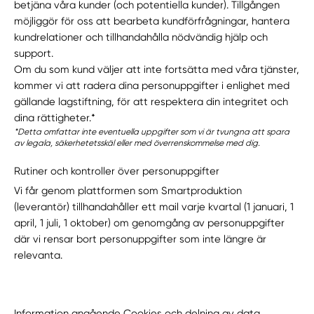
betjäna våra kunder (och potentiella kunder). Tillgången
möjliggör för oss att bearbeta kundförfrågningar, hantera
kundrelationer och tillhandahålla nödvändig hjälp och
support.
Om du som kund väljer att inte fortsätta med våra tjänster,
kommer vi att radera dina personuppgifter i enlighet med
gällande lagstiftning, för att respektera din integritet och
dina rättigheter.*
*Detta omfattar inte eventuella uppgifter som vi är tvungna att spara
av legala, säkerhetetsskäl eller med överrenskommelse med dig.
Rutiner och kontroller över personuppgifter
Vi får genom plattformen som Smartproduktion
(leverantör) tillhandahåller ett mail varje kvartal (1 januari, 1
april, 1 juli, 1 oktober) om genomgång av personuppgifter
där vi rensar bort personuppgifter som inte längre är
relevanta.
Information angående Cookies och delning av data