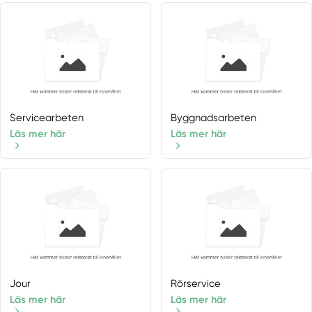
Söderhamn
Storvik
Valbo
Voxnabruk
Dalarnas län
Älvdalen
Avesta
Servicearbeten
Byggnadsarbeten
Björbo
Läs mer här
Läs mer här
Bjursås
Boda Kyrkby
Borlänge
Dala-floda
Dala-husby
Dala-järna
Dalarnas län
Djura
Jour
Rörservice
Enviken
Läs mer här
Läs mer här
Falun