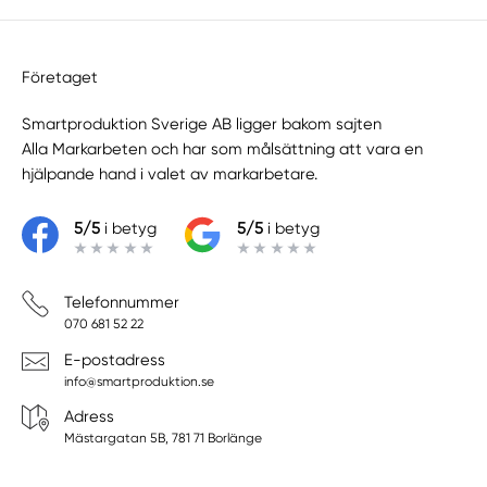
Företaget
Smartproduktion Sverige AB ligger bakom sajten
Alla Markarbeten
och har som målsättning att vara en
hjälpande hand i valet av markarbetare.
5/5
i betyg
5/5
i betyg
Telefonnummer
070 681 52 22
E-postadress
info@smartproduktion.se
Adress
Mästargatan 5B, 781 71 Borlänge