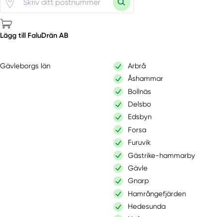
Lägg till FaluDrän AB
Gävleborgs län
Arbrå
Åshammar
Bollnäs
Delsbo
Edsbyn
Forsa
Furuvik
Gästrike-hammarby
Gävle
Gnarp
Hamrångefjärden
Hedesunda