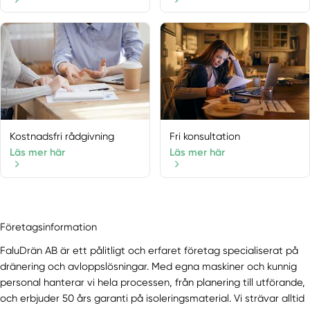
Folkärna
Gagnef
Grängesberg
Grycksbo
Gustafs
Hedemora
Idkerberget
Kostnadsfri rådgivning
Fri konsultation
Idre
Läs mer här
Läs mer här
Insjön
Krylbo
Långshyttan
Leksand
Företagsinformation
Lima
FaluDrän AB är ett pålitligt och erfaret företag specialiserat på
Linghed
dränering och avloppslösningar. Med egna maskiner och kunnig
Ludvika
personal hanterar vi hela processen, från planering till utförande,
Malung
och erbjuder 50 års garanti på isoleringsmaterial. Vi strävar alltid
Malungsfors