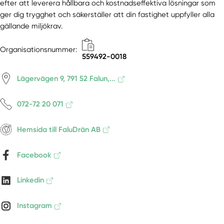
efter att leverera hållbara och kostnadseffektiva lösningar som
Mockfjärd
ger dig trygghet och säkerställer att din fastighet uppfyller alla
Mora
gällande miljökrav.
Nås
Organisationsnummer:
Nusnäs
559492-0018
Nyhammar
Orsa
Lägervägen 9, 791 52 Falun,...
Rättvik
072-72 20 071
Sågmyra
Sälen
Hemsida till FaluDrän AB
Särna
Säter
Facebook
Sifferbo
Siljansnäs
Linkedin
Smedjebacken
Söderbärke
Instagram
Sundborn
Svärdsjö