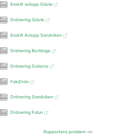
Enskilt avlopp Gävle
Tällberg
Våmhus
Dränering Gävle
Vansbro
Venjan
Enskilt Avlopp Sandviken
Vikmanshyttan
Dränering Borlänge
Dränering Dalarna
FaluDrän
Dränering Sandviken
Dränering Falun
Rapportera problem