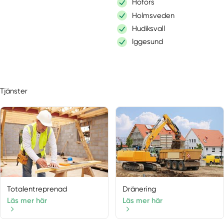
Hofors
Holmsveden
Hudiksvall
Iggesund
Jättendal
Kilafors
Kungsgården
Tjänster
Lingbo
Ljusdal
Marmaverken
Norrala
Norrsundet
Ockelbo
Rengsjö
Sandviken
Totalentreprenad
Dränering
Segersta
Läs mer här
Läs mer här
Söderala