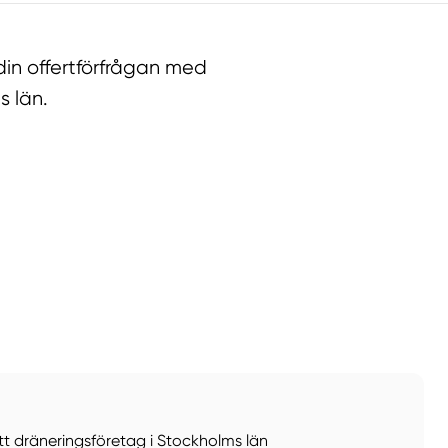
in offertförfrågan med
s län.
llt
Få hjälp
ett dräneringsföretag i Stockholms län