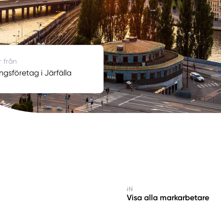
r från
ngsföretag i Järfälla
Visa alla markarbetare