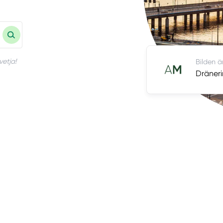
vetja!
Bilden ä
Dräneri