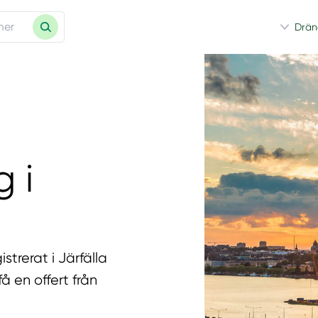
Drän
 i
strerat i Järfälla
 en offert från