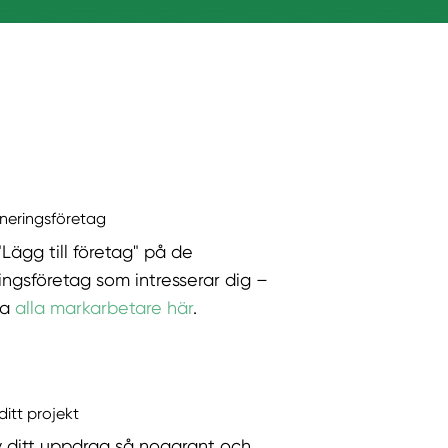
äneringsföretag
"Lägg till företag" på de
ingsföretag som intresserar dig –
ka
alla markarbetare här
.
ditt projekt
v ditt uppdrag så noggrant och