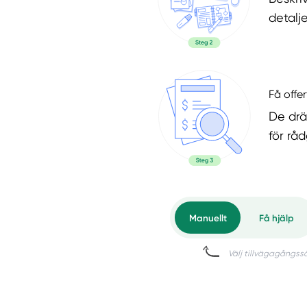
detalje
Få offer
De drä
för rå