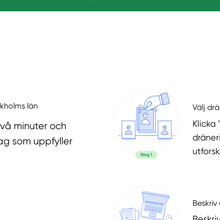
ckholms län
Välj dr
Klicka 
två minuter och
dräner
ag som uppfyller
utfors
Beskriv 
Beskri