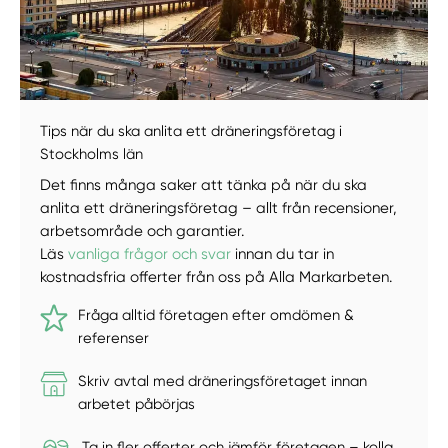
Manuellt
Få hjälp
Välj tillvägagångssätt
Tips när du ska anlita ett dräneringsföretag i
Stockholms län
Det finns många saker att tänka på när du ska
anlita ett dräneringsföretag – allt från recensioner,
arbetsområde och garantier.
Läs
vanliga frågor och svar
innan du tar in
kostnadsfria offerter från oss på Alla Markarbeten.
Fråga alltid företagen efter omdömen &
referenser
Skriv avtal med dräneringsföretaget innan
arbetet påbörjas
Ta in fler offerter och jämför företagen – kolla