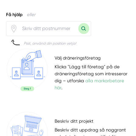
Få hjälp
eller
Psst, använd din position vetja!
Välj dräneringsföretag
Klicka "Lägg till företag" på de
dräneringsföretag som intresserar
dig – utforska
alla markarbetare
här
.
Beskriv ditt projekt
Beskriv ditt uppdrag så noggrant