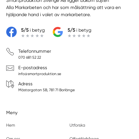
Smartproduktion Sverige AB ligger bakom sajten
Alla Markarbeten
och har som målsättning att vara en
hjälpande hand i valet av markarbetare.
5/5
i betyg
5/5
i betyg
Telefonnummer
070 681 52 22
E-postadress
info@smartproduktion.se
Adress
Mästargatan 5B, 781 71 Borlänge
Meny
Hem
Utforska
Om oss
Offertförfrågan