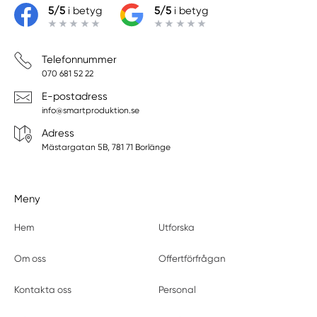
5/5
i betyg
5/5
i betyg
Telefonnummer
070 681 52 22
E-postadress
info@smartproduktion.se
Adress
Mästargatan 5B, 781 71 Borlänge
Meny
Hem
Utforska
Om oss
Offertförfrågan
Kontakta oss
Personal