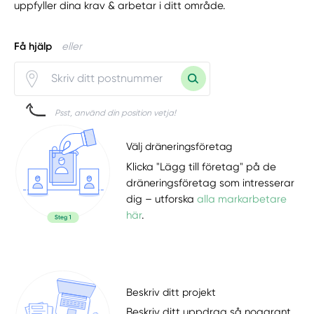
uppfyller dina krav & arbetar i ditt område.
Få hjälp
eller
Psst, använd din position vetja!
Välj dräneringsföretag
Klicka "Lägg till företag" på de
dräneringsföretag som intresserar
dig – utforska
alla markarbetare
här
.
Beskriv ditt projekt
Beskriv ditt uppdrag så noggrant