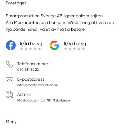
Företaget
Smartproduktion Sverige AB ligger bakom sajten
Alla Markarbeten
och har som målsättning att vara en
hjälpande hand i valet av markarbetare.
5/5
i betyg
5/5
i betyg
Telefonnummer
070 681 52 22
E-postadress
info@smartproduktion.se
Adress
Mästargatan 5B, 781 71 Borlänge
Meny