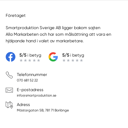
Företaget
Smartproduktion Sverige AB ligger bakom sajten
Alla Markarbeten
och har som målsättning att vara en
hjälpande hand i valet av markarbetare.
5/5
i betyg
5/5
i betyg
Telefonnummer
070 681 52 22
E-postadress
info@smartproduktion.se
Adress
Mästargatan 5B, 781 71 Borlänge