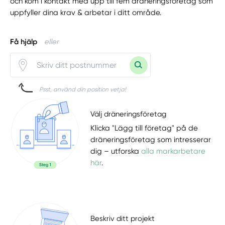
och kom i kontakt med upp till fem dräneringsföretag som
uppfyller dina krav & arbetar i ditt område.
Få hjälp
eller
Psst, använd din position vetja!
Välj dräneringsföretag
Klicka "Lägg till företag" på de
dräneringsföretag som intresserar
dig – utforska
alla markarbetare
här
.
Beskriv ditt projekt