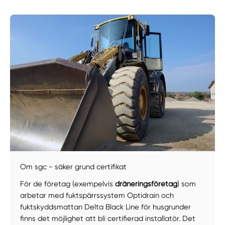
Om sgc - säker grund certifikat
Manuellt
Få hjälp
För de företag (exempelvis
dräneringsföretag
) som
arbetar med fuktspärrssystem Optidrain och
fuktskyddsmattan Delta Black Line för husgrunder
Välj tillvägagångssätt
finns det möjlighet att bli certifierad installatör. Det