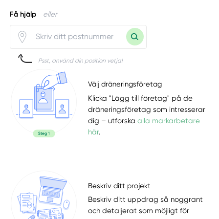
Få hjälp
eller
Psst, använd din position vetja!
Välj dräneringsföretag
Klicka "Lägg till företag" på de
dräneringsföretag som intresserar
dig – utforska
alla markarbetare
här
.
Beskriv ditt projekt
Beskriv ditt uppdrag så noggrant
och detaljerat som möjligt för