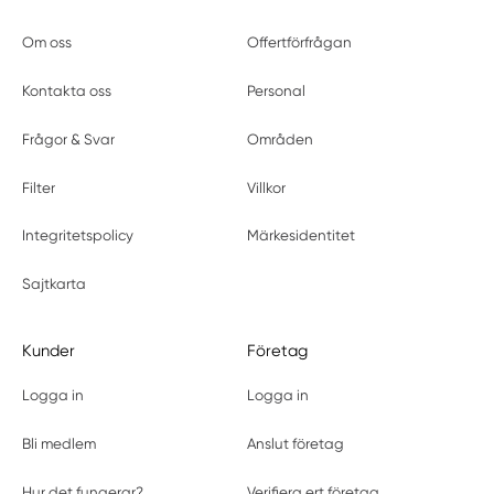
Om oss
Offertförfrågan
Kontakta oss
Personal
Frågor & Svar
Områden
Filter
Villkor
Integritetspolicy
Märkesidentitet
Sajtkarta
Kunder
Företag
Logga in
Logga in
Bli medlem
Anslut företag
Hur det fungerar?
Verifiera ert företag