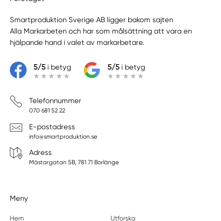
Smartproduktion Sverige AB ligger bakom sajten
Alla Markarbeten
och har som målsättning att vara en
hjälpande hand i valet av markarbetare.
5/5
i betyg
5/5
i betyg
Telefonnummer
070 681 52 22
E-postadress
info@smartproduktion.se
Adress
Mästargatan 5B, 781 71 Borlänge
Meny
Hem
Utforska