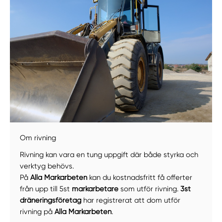
Om rivning
Manuellt
Få hjälp
Rivning kan vara en tung uppgift där både styrka och
verktyg behövs.
Välj tillvägagångssätt
På
Alla Markarbeten
kan du kostnadsfritt få offerter
från upp till 5st
markarbetare
som utför rivning.
3st
dräneringsföretag
har registrerat att dom utför
rivning på
Alla Markarbeten
.