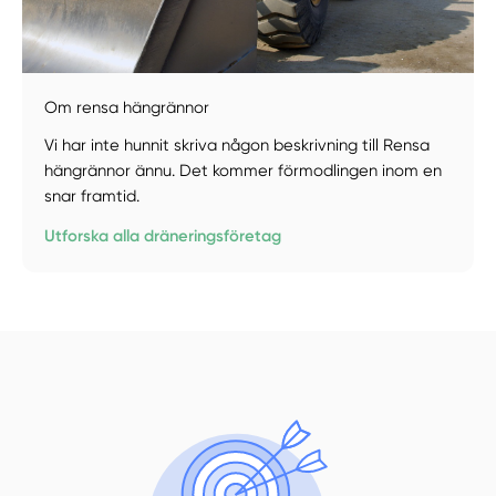
Manuellt
Få hjälp
Om rensa hängrännor
Vi har inte hunnit skriva någon beskrivning till Rensa
Välj tillvägagångssätt
hängrännor ännu. Det kommer förmodlingen inom en
snar framtid.
Utforska alla dräneringsföretag