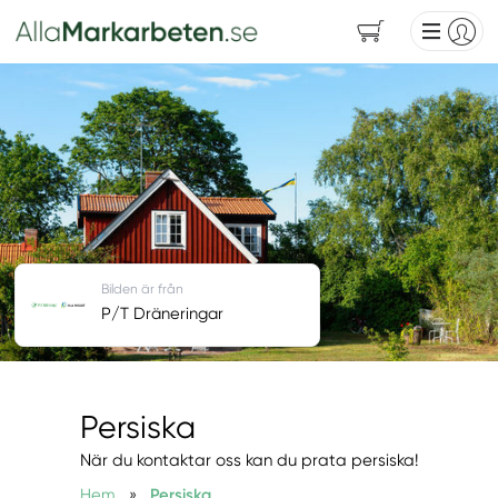
Bilden är från
P/T Dräneringar
Persiska
När du kontaktar oss kan du prata persiska!
Hem
»
Persiska