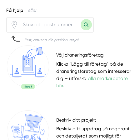
Få hjälp
eller
Psst, använd din position vetja!
Välj dräneringsföretag
Klicka "Lägg till företag" på de
dräneringsföretag som intresserar
dig – utforska
alla markarbetare
här
.
Beskriv ditt projekt
Beskriv ditt uppdrag så noggrant
och detaljerat som möjligt för