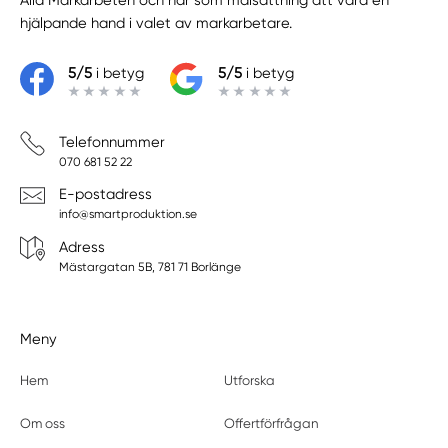
Alla Markarbeten
och har som målsättning att vara en
hjälpande hand i valet av markarbetare.
5/5
i betyg
5/5
i betyg
Telefonnummer
070 681 52 22
E-postadress
info@smartproduktion.se
Adress
Mästargatan 5B, 781 71 Borlänge
Meny
Hem
Utforska
Om oss
Offertförfrågan