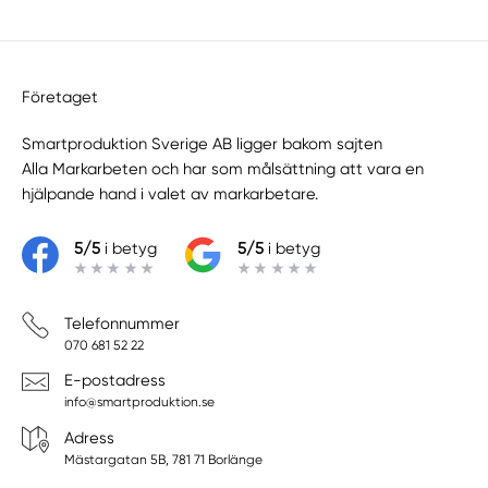
Företaget
Smartproduktion Sverige AB ligger bakom sajten
Alla Markarbeten
och har som målsättning att vara en
hjälpande hand i valet av markarbetare.
5/5
i betyg
5/5
i betyg
Telefonnummer
070 681 52 22
E-postadress
info@smartproduktion.se
Adress
Mästargatan 5B, 781 71 Borlänge