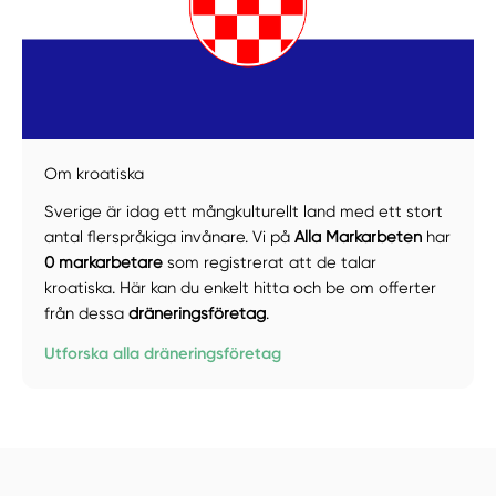
Manuellt
Få hjälp
Om kroatiska
Sverige är idag ett mångkulturellt land med ett stort
Välj tillvägagångssätt
antal flerspråkiga invånare. Vi på
Alla Markarbeten
har
0 markarbetare
som registrerat att de talar
kroatiska. Här kan du enkelt hitta och be om offerter
från dessa
dräneringsföretag
.
Utforska alla dräneringsföretag