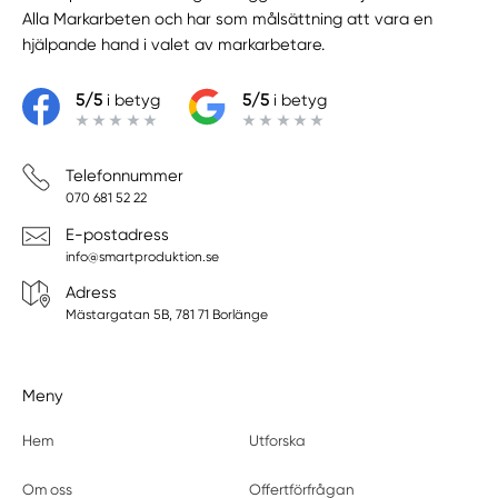
Alla Markarbeten
och har som målsättning att vara en
hjälpande hand i valet av markarbetare.
5/5
i betyg
5/5
i betyg
Telefonnummer
070 681 52 22
E-postadress
info@smartproduktion.se
Adress
Mästargatan 5B, 781 71 Borlänge
Meny
Hem
Utforska
Om oss
Offertförfrågan