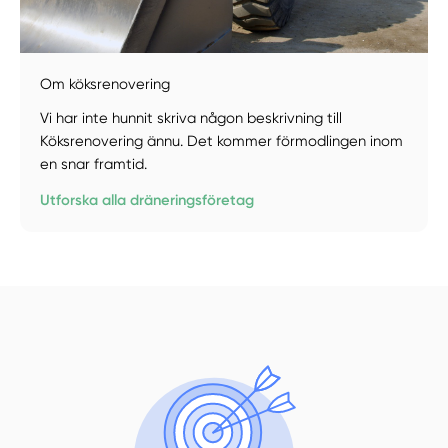
Om köksrenovering
Vi har inte hunnit skriva någon beskrivning till
Köksrenovering ännu. Det kommer förmodlingen inom
Manuellt
Få hjälp
en snar framtid.
Välj tillvägagångssätt
Utforska alla dräneringsföretag