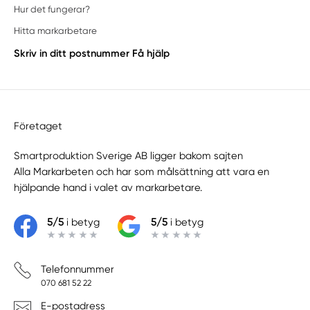
Hur det fungerar?
Hitta markarbetare
Skriv in ditt postnummer
Få hjälp
Företaget
Smartproduktion Sverige AB ligger bakom sajten
Alla Markarbeten
och har som målsättning att vara en
hjälpande hand i valet av markarbetare.
5/5
i betyg
5/5
i betyg
Telefonnummer
070 681 52 22
E-postadress