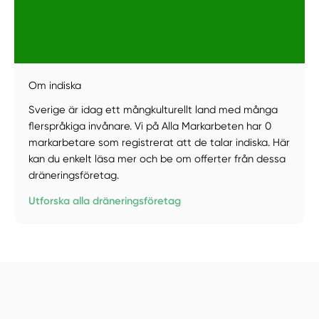
Manuellt
Få hjälp
Om indiska
Sverige är idag ett mångkulturellt land med många
Välj tillvägagångssätt
flerspråkiga invånare. Vi på Alla Markarbeten har 0
markarbetare som registrerat att de talar indiska. Här
kan du enkelt läsa mer och be om offerter från dessa
dräneringsföretag.
Utforska alla dräneringsföretag