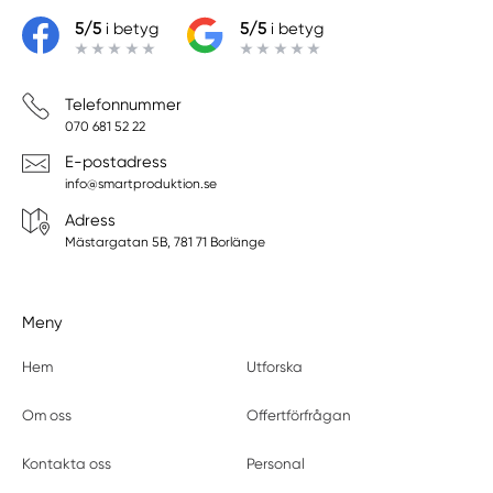
5/5
i betyg
5/5
i betyg
Telefonnummer
070 681 52 22
E-postadress
info@smartproduktion.se
Adress
Mästargatan 5B, 781 71 Borlänge
Meny
Hem
Utforska
Om oss
Offertförfrågan
Kontakta oss
Personal