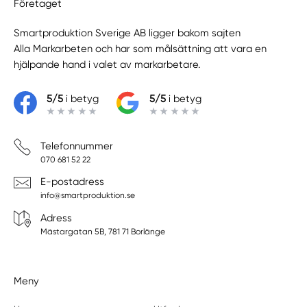
Företaget
Smartproduktion Sverige AB ligger bakom sajten
Alla Markarbeten
och har som målsättning att vara en
hjälpande hand i valet av markarbetare.
5/5
i betyg
5/5
i betyg
Telefonnummer
070 681 52 22
E-postadress
info@smartproduktion.se
Adress
Mästargatan 5B, 781 71 Borlänge
Meny