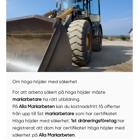
Om höga höjder med säkerhet
Manuellt
Få hjälp
För att arbeta säkert på höga höjder måste
markarbetare
ha rätt utbildning.
Välj tillvägagångssätt
På
Alla Markarbeten
kan du kostnadsfritt få offerter
från upp till 5st
markarbetare
som har certifikatet
Höga höjder med säkerhet.
1st dräneringsföretag
har
registrerat att dom har certifikatet Höga höjder med
säkerhet på
Alla Markarbeten
.