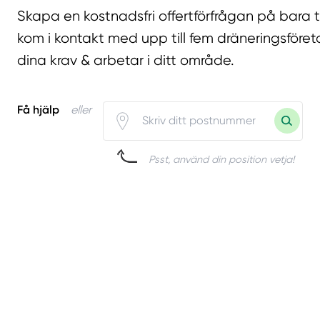
Skapa en kostnadsfri offertförfrågan på bara 
kom i kontakt med upp till fem dräneringsföret
dina krav & arbetar i ditt område.
Få hjälp
eller
Psst, använd din position vetja!