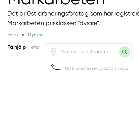
Det är 0st dräneringsföretag som har registrer
Markarbeten prisklassen "dyrare".
Hem
»
Dyrare
Få hjälp
eller
Psst, använd din position vetja!