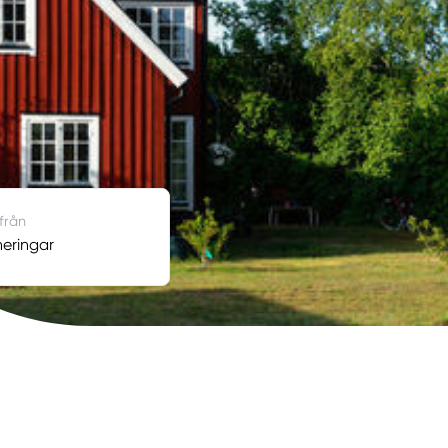
 från
eringar