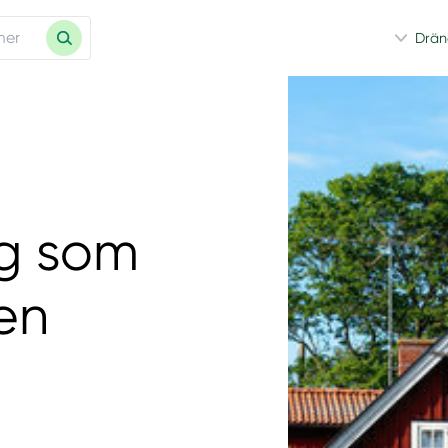
Drän
ag som
sen