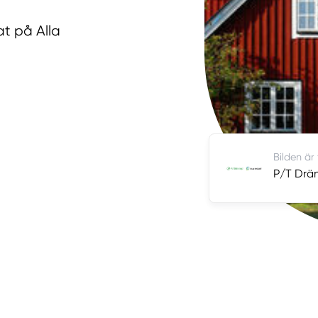
at på Alla
Bilden är
P/T Drän