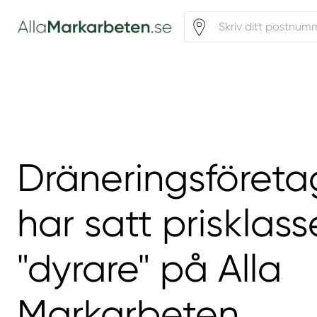
Dräneringsföret
har satt prisklas
"dyrare" på Alla
Markarbeten