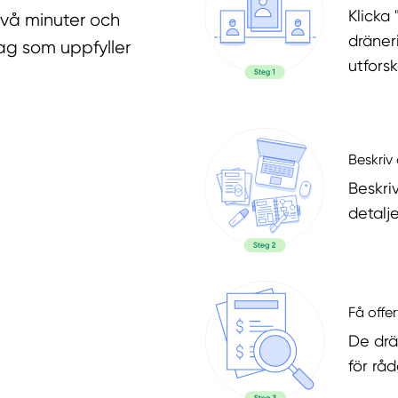
Klicka 
två minuter och
dräner
ag som uppfyller
utfors
Beskriv 
Beskri
detalje
Få offer
De drä
för rå