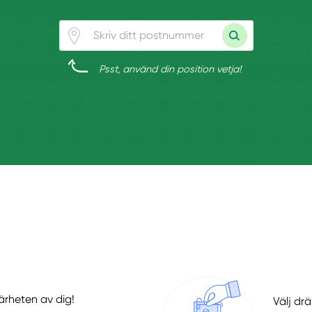
Psst, använd din position vetja!
ärheten av dig!
Välj dr