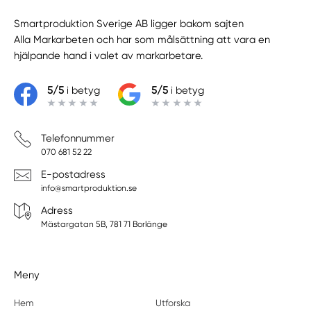
Smartproduktion Sverige AB ligger bakom sajten
Alla Markarbeten
och har som målsättning att vara en
hjälpande hand i valet av markarbetare.
5/5
i betyg
5/5
i betyg
Telefonnummer
070 681 52 22
E-postadress
info@smartproduktion.se
Adress
Mästargatan 5B, 781 71 Borlänge
Meny
Hem
Utforska