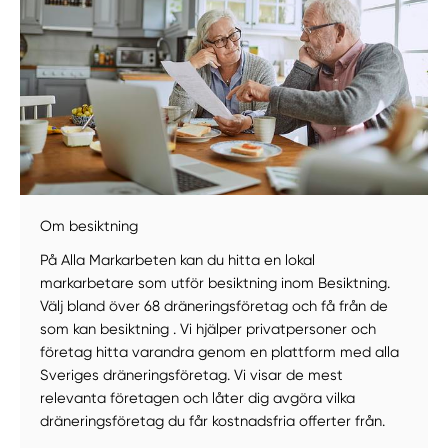
Om besiktning
Manuellt
Få hjälp
På Alla Markarbeten kan du hitta en lokal
markarbetare som utför besiktning inom Besiktning.
Välj tillvägagångssätt
Välj bland över 68 dräneringsföretag och få från de
som kan besiktning . Vi hjälper privatpersoner och
företag hitta varandra genom en plattform med alla
Sveriges dräneringsföretag. Vi visar de mest
relevanta företagen och låter dig avgöra vilka
dräneringsföretag du får kostnadsfria offerter från.