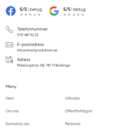
5/5
i betyg
5/5
i betyg
Telefonnummer
070 681 52 22
E-postadress
info@smartproduktion.se
Adress
Mästargatan 5B, 781 71 Borlänge
Meny
Hem
Utforska
Om oss
Offertförfrågan
Kontakta oss
Personal