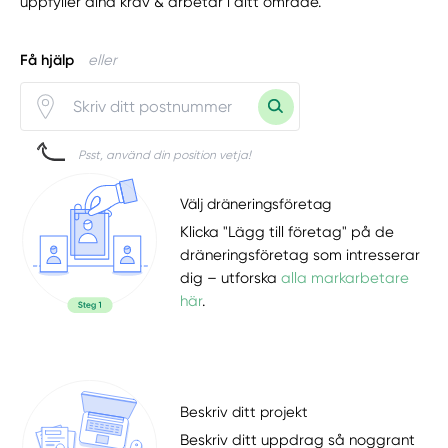
uppfyller dina krav & arbetar i ditt område.
Få hjälp
eller
Psst, använd din position vetja!
Välj dräneringsföretag
Klicka "Lägg till företag" på de
dräneringsföretag som intresserar
dig – utforska
alla markarbetare
här
.
Beskriv ditt projekt
Beskriv ditt uppdrag så noggrant