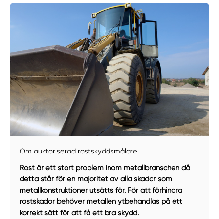
Om auktoriserad rostskyddsmålare
Manuellt
Få hjälp
Rost är ett stort problem inom metallbranschen då
detta står för en majoritet av alla skador som
Välj tillvägagångssätt
metallkonstruktioner utsätts för. För att förhindra
rostskador behöver metallen ytbehandlas på ett
korrekt sätt för att få ett bra skydd.