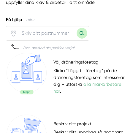
uppfyller dina krav & arbetar i ditt område.
Få hjälp
eller
Psst, använd din position vetja!
Välj dräneringsföretag
Klicka "Lägg till företag" på de
dräneringsföretag som intresserar
dig – utforska
alla markarbetare
här
.
Beskriv ditt projekt
Beskriv ditt uppdrag så noggrant