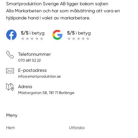
Smartproduktion Sverige AB ligger bakom sajten
Alla Markarbeten
och har som målsättning att vara en
hjälpande hand i valet av markarbetare.
5/5
i betyg
5/5
i betyg
Telefonnummer
070 681 52 22
E-postadress
info@smartproduktion.se
Adress
Mästargatan 5B, 781 71 Borlänge
Meny
Hem
Utforska