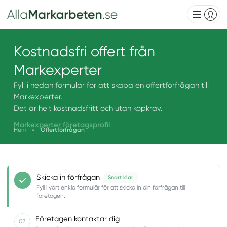
Kostnadsfri offert från
Markexperter
Fyll i nedan formulär för att skapa en offertförfrågan till
Markexperter.
Det är helt kostnadsfritt och utan köpkrav.
Markexperter företagsprofil
Hem
»
Offertförfrågan
Skicka in förfrågan
Snart klar
Fyll i vårt enkla formulär för att skicka in din förfrågan till
företagen.
Företagen kontaktar dig
02