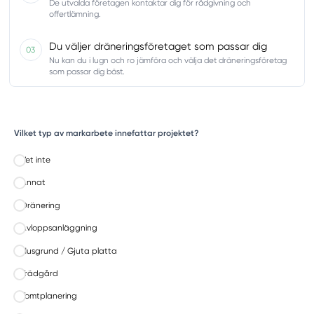
De utvalda företagen kontaktar dig för rådgivning och
offertlämning.
Du väljer dräneringsföretaget som passar dig
03
Nu kan du i lugn och ro jämföra och välja det dräneringsföretag
som passar dig bäst.
Vilket typ av markarbete innefattar projektet?
Vet inte
Annat
Dränering
Avloppsanläggning
Husgrund / Gjuta platta
Trädgård
Tomtplanering