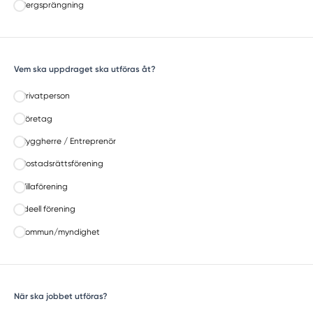
Bergsprängning
Vem ska uppdraget ska utföras åt?
Privatperson
Företag
Byggherre / Entreprenör
Bostadsrättsförening
Villaförening
Ideell förening
Kommun/myndighet
När ska jobbet utföras?