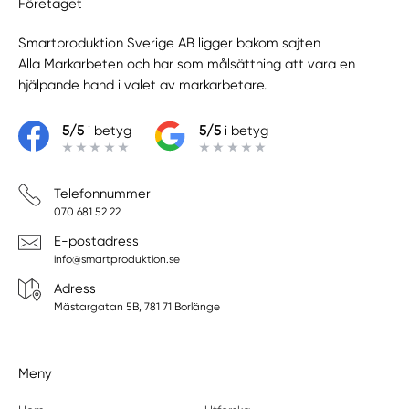
Företaget
Smartproduktion Sverige AB ligger bakom sajten
Alla Markarbeten
och har som målsättning att vara en
hjälpande hand i valet av markarbetare.
5/5
i betyg
5/5
i betyg
Telefonnummer
070 681 52 22
E-postadress
info@smartproduktion.se
Adress
Mästargatan 5B, 781 71 Borlänge
Meny