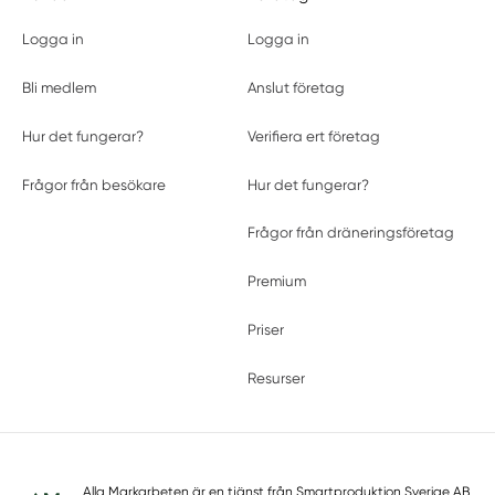
Logga in
Logga in
Bli medlem
Anslut företag
Hur det fungerar?
Verifiera ert företag
Frågor från besökare
Hur det fungerar?
Frågor från dräneringsföretag
Premium
Priser
Resurser
Alla Markarbeten är en tjänst från
Smartproduktion Sverige AB