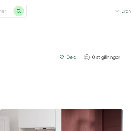
Drän
Dela
0
st gillningar