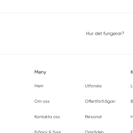
Hur det fungerar?
Meny
Hem
Utforska
L
Om oss
Offertförfrågan
B
Kontakta oss
Personal
H
Frågor & Svar
Områden
F