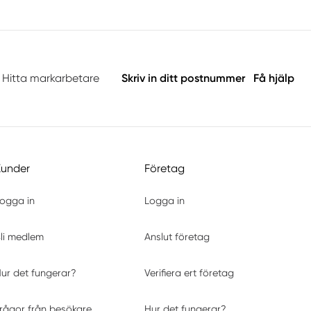
Hitta markarbetare
Skriv in ditt postnummer
Få hjälp
Kunder
Företag
ogga in
Logga in
li medlem
Anslut företag
ur det fungerar?
Verifiera ert företag
rågor från besökare
Hur det fungerar?