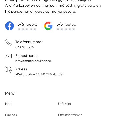
Alla Markarbeten
och har som målsättning att vara en
hjälpande hand i valet av markarbetare.
5/5
i betyg
5/5
i betyg
Telefonnummer
070 681 52 22
E-postadress
info@smartproduktion.se
Adress
Mästargatan 5B, 781 71 Borlänge
Meny
Hem
Utforska
Om oss
Offertförfrågan