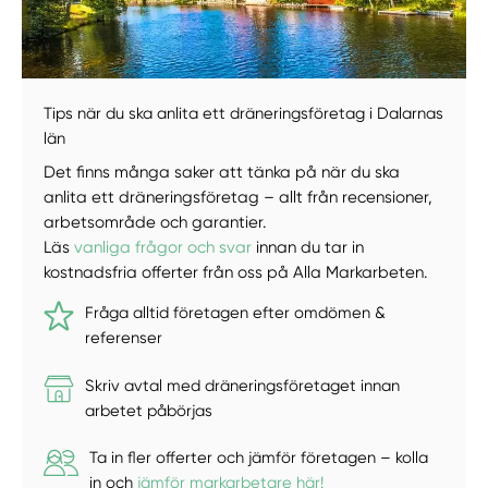
Tips när du ska anlita ett dräneringsföretag i Dalarnas
län
Det finns många saker att tänka på när du ska
Manuellt
Få hjälp
anlita ett dräneringsföretag – allt från recensioner,
arbetsområde och garantier.
Läs
vanliga frågor och svar
innan du tar in
Välj tillvägagångssätt
kostnadsfria offerter från oss på Alla Markarbeten.
Fråga alltid företagen efter omdömen &
referenser
Skriv avtal med dräneringsföretaget innan
arbetet påbörjas
Ta in fler offerter och jämför företagen – kolla
in och
jämför markarbetare här!