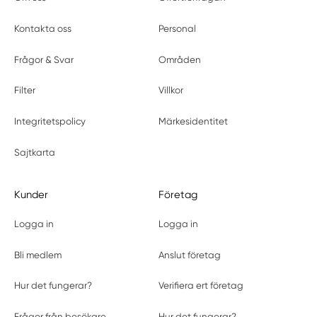
Kontakta oss
Personal
Frågor & Svar
Områden
Filter
Villkor
Integritetspolicy
Märkesidentitet
Sajtkarta
Kunder
Företag
Logga in
Logga in
Bli medlem
Anslut företag
Hur det fungerar?
Verifiera ert företag
Frågor från besökare
Hur det fungerar?