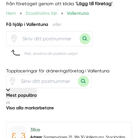
från företaget genom att klicka
'Lägg till företag'
.
Hem
»
Stockholms län
»
Vallentuna
Få hjälp i Vallentuna
eller
Psst, använd din position vetja!
Topplaceringar för dräneringsföretag i Vallentuna
Mest populära
Visa alla markarbetare
3Bas
Adress:
Sormenvägen 25, 186 30 Vallentuna, Stockholms