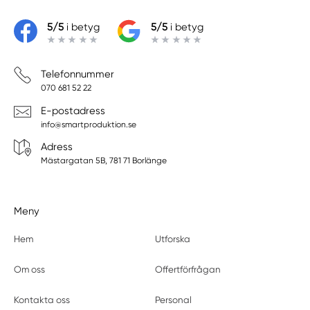
5/5
i betyg
5/5
i betyg
Telefonnummer
070 681 52 22
E-postadress
info@smartproduktion.se
Adress
Mästargatan 5B, 781 71 Borlänge
Meny
Hem
Utforska
Om oss
Offertförfrågan
Kontakta oss
Personal