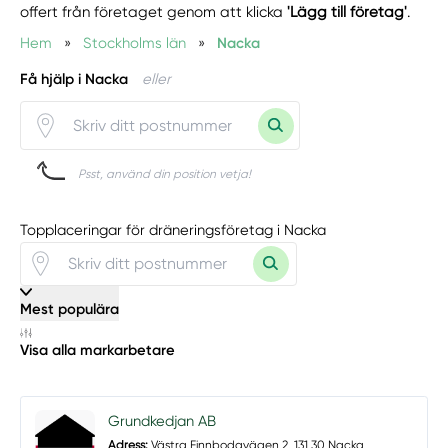
offert från företaget genom att klicka
'Lägg till företag'
.
Hem
»
Stockholms län
»
Nacka
Få hjälp i Nacka
eller
Psst, använd din position vetja!
Topplaceringar för dräneringsföretag i Nacka
Mest populära
Visa alla markarbetare
Grundkedjan AB
Adress:
Västra Finnbodavägen 2, 131 30 Nacka