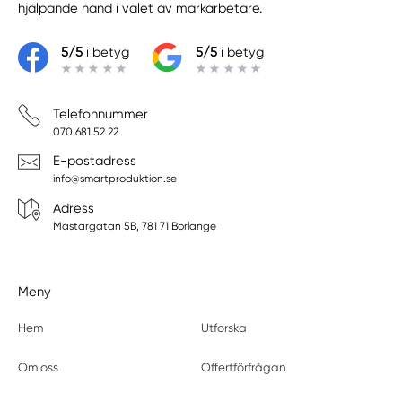
hjälpande hand i valet av markarbetare.
5/5
i betyg
5/5
i betyg
Telefonnummer
070 681 52 22
E-postadress
info@smartproduktion.se
Adress
Mästargatan 5B, 781 71 Borlänge
Meny
Hem
Utforska
Om oss
Offertförfrågan