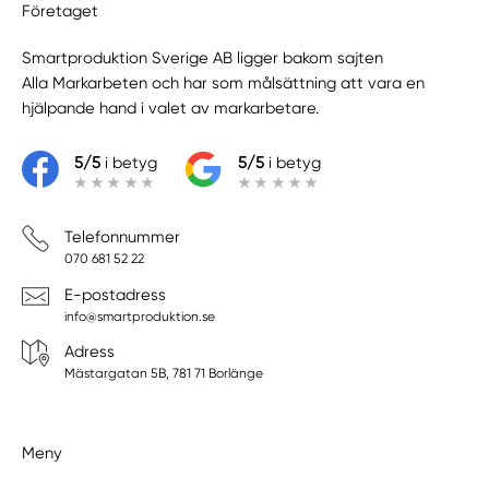
Företaget
Smartproduktion Sverige AB ligger bakom sajten
Alla Markarbeten
och har som målsättning att vara en
hjälpande hand i valet av markarbetare.
5/5
i betyg
5/5
i betyg
Telefonnummer
070 681 52 22
E-postadress
info@smartproduktion.se
Adress
Mästargatan 5B, 781 71 Borlänge
Meny