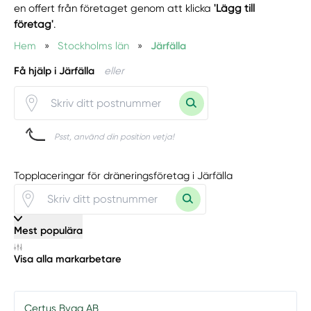
en offert från företaget genom att klicka
'Lägg till
företag'
.
Hem
»
Stockholms län
»
Järfälla
Få hjälp i Järfälla
eller
Psst, använd din position vetja!
Topplaceringar för dräneringsföretag i Järfälla
Mest populära
Visa alla markarbetare
Certus Bygg AB