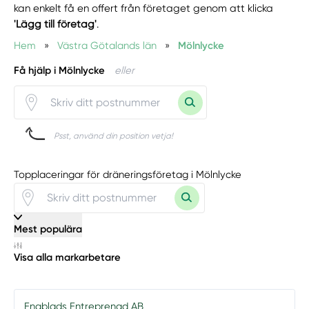
kan enkelt få en offert från företaget genom att klicka
'Lägg till företag'
.
Hem
»
Västra Götalands län
»
Mölnlycke
Få hjälp i Mölnlycke
eller
Psst, använd din position vetja!
Topplaceringar för dräneringsföretag i Mölnlycke
Mest populära
Visa alla markarbetare
Engblads Entreprenad AB