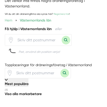
Det verkar inte finnas några dräneringsföretag i
Västernorrland.
Vill du att din dräneringfirma ska synas här?
Registrera här
!
Hem
»
Västernorrlands län
Få hjälp i Västernorrlands län
eller
Psst, använd din position vetja!
Topplaceringar för dräneringsföretag i Västernorrland
Mest populära
Visa alla markarbetare