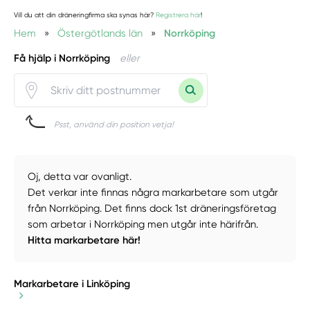
Vill du att din dräneringfirma ska synas här?
Registrera här
!
Hem
»
Östergötlands län
»
Norrköping
Få hjälp i Norrköping
eller
Psst, använd din position vetja!
Oj, detta var ovanligt.
Det verkar inte finnas några markarbetare som utgår
från Norrköping. Det finns dock 1st dräneringsföretag
som arbetar i Norrköping men utgår inte härifrån.
Hitta markarbetare här!
Markarbetare i Linköping