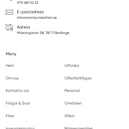
070 681 52 22
E-postadress
info@smartproduktion.se
Adress
Mästargatan 5B, 781 71 Borlänge
Meny
Hem
Utforska
Om oss
Offertförfrågan
Kontakta oss
Personal
Frågor & Svar
Områden
Filter
Villkor
Integritetspolicy
Märkesidentitet