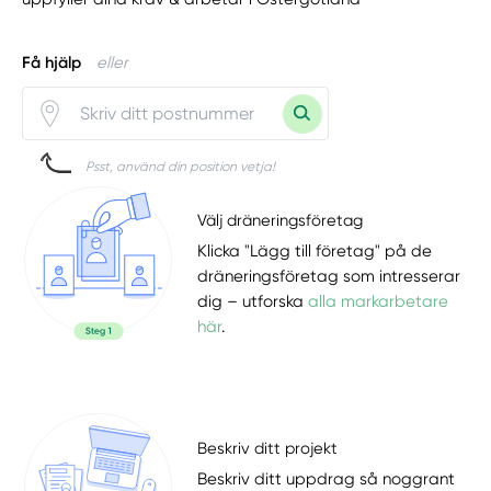
Få hjälp
eller
Psst, använd din position vetja!
Välj dräneringsföretag
Klicka "Lägg till företag" på de
dräneringsföretag som intresserar
dig – utforska
alla markarbetare
här
.
Beskriv ditt projekt
Beskriv ditt uppdrag så noggrant