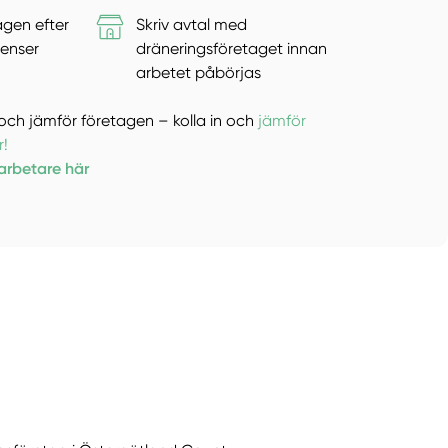
agen efter
Skriv avtal med
enser
dräneringsföretaget innan
arbetet påbörjas
er och jämför företagen – kolla in och
jämför
r!
karbetare här