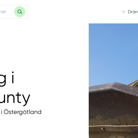
Drän
 i
unty
 i Östergötland