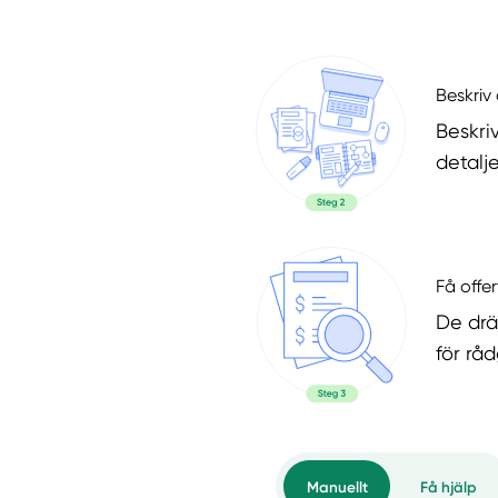
Beskriv 
Beskri
detalje
Få offer
De drä
för rå