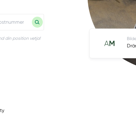
d din position vetja!
Bild
Drä
ty