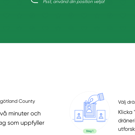
Psst, använd din position vetja!
tergötland County
Välj dr
Klicka 
två minuter och
dräner
ag som uppfyller
utfors