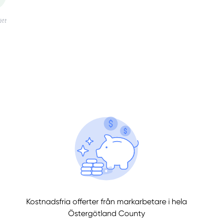
llt
Få hjälp
Kostnadsfria offerter från markarbetare i hela
Östergötland County
Välj tillvägagångssätt