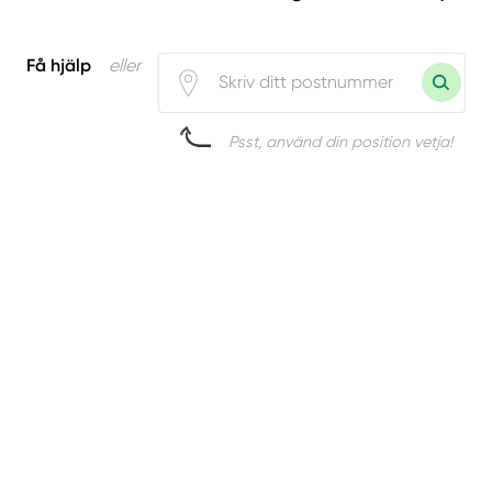
Få hjälp
eller
Psst, använd din position vetja!