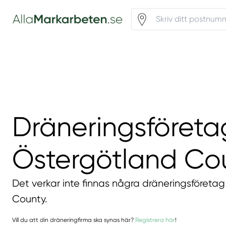
Dräneringsföretag
Östergötland Co
Det verkar inte finnas några dräneringsföretag
County.
Vill du att din dräneringfirma ska synas här?
Registrera här
!