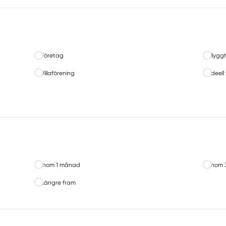
Företag
Byggh
Villaförening
Ideell
Inom 1 månad
Inom 
Längre fram