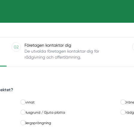
Företagen kontaktar dig
02
De utvalda företagen kontaktar dig för
rådgivning och offertlämning.
jektet?
Annat
Dräne
Husgrund / Gjuta platta
Trädg
Bergsprängning