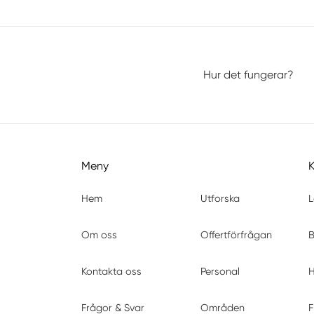
Hur det fungerar?
Meny
Hem
Utforska
L
Om oss
Offertförfrågan
B
Kontakta oss
Personal
H
Frågor & Svar
Områden
F