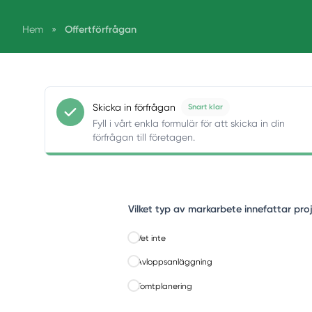
Offertförfrågan
Hem
»
Skicka in förfrågan
Snart klar
Fyll i vårt enkla formulär för att skicka in din
förfrågan till företagen.
Vilket typ av markarbete innefattar pro
Vet inte
Avloppsanläggning
Tomtplanering