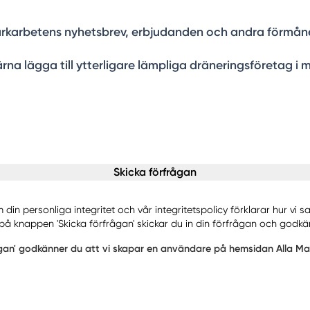
a Markarbetens nyhetsbrev, erbjudanden och andra förmån
rna lägga till ytterligare lämpliga dräneringsföretag i m
Skicka förfrågan
in personliga integritet och vår integritetspolicy förklarar hur vi 
på knappen 'Skicka förfrågan' skickar du in din förfrågan och godkä
ågan' godkänner du att vi skapar en användare på hemsidan Alla Mark