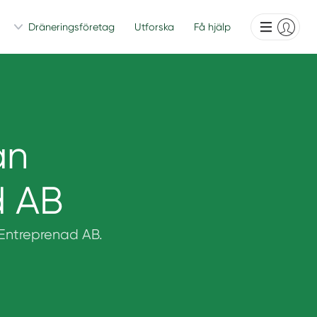
Dräneringsföretag
Utforska
Få hjälp
ån
 AB
n Entreprenad AB.