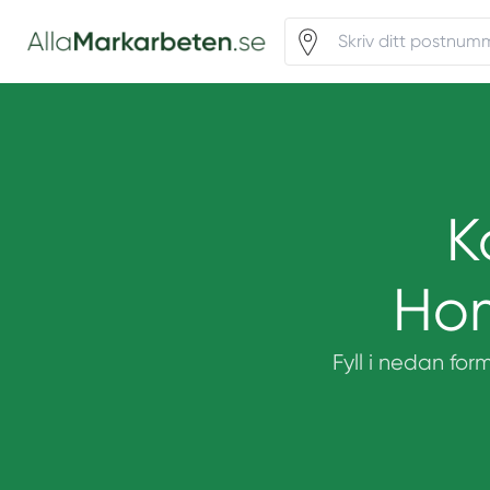
K
Ho
Fyll i nedan for