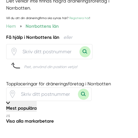
Det verkar inte finnas några dräneringsföretag i
Norrbotten.
Vill du att din dräneringfirma ska synas här?
Registrera här
!
Hem
»
Norrbottens län
Få hjälp i Norrbottens län
eller
Psst, använd din position vetja!
Topplaceringar för dräneringsföretag i Norrbotten
Mest populära
Visa alla markarbetare