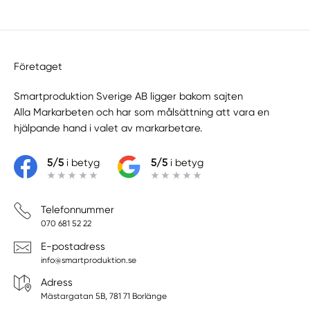
Företaget
Smartproduktion Sverige AB ligger bakom sajten
Alla Markarbeten
och har som målsättning att vara en
hjälpande hand i valet av markarbetare.
5/5
i betyg
5/5
i betyg
Telefonnummer
070 681 52 22
E-postadress
info@smartproduktion.se
Adress
Mästargatan 5B, 781 71 Borlänge