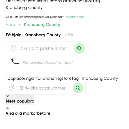
Det verkar inte finnas några dräneringsföretag i
Kronoberg County.
Vill du att din dräneringfirma ska synas här?
Registrera här
!
Hem
»
Kronoberg County
Få hjälp i Kronoberg County
eller
Psst, använd din position vetja!
Topplaceringar för dräneringsföretag i Kronoberg County
Mest populära
Visa alla markarbetare