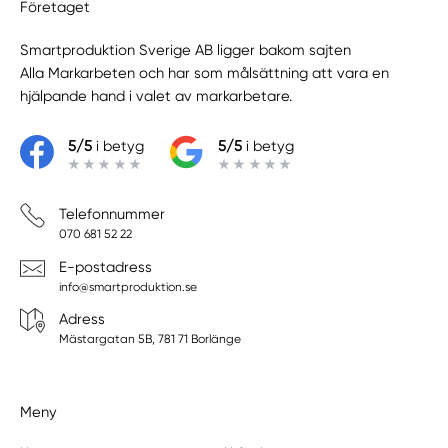
Företaget
Smartproduktion Sverige AB ligger bakom sajten
Alla Markarbeten
och har som målsättning att vara en
hjälpande hand i valet av markarbetare.
5/5
i betyg
5/5
i betyg
Telefonnummer
070 681 52 22
E-postadress
info@smartproduktion.se
Adress
Mästargatan 5B, 781 71 Borlänge
Meny