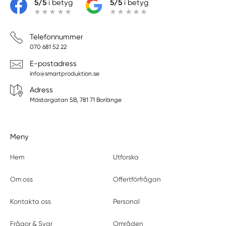
5/5
i betyg
5/5
i betyg
Telefonnummer
070 681 52 22
E-postadress
info@smartproduktion.se
Adress
Mästargatan 5B, 781 71 Borlänge
Meny
Hem
Utforska
Om oss
Offertförfrågan
Kontakta oss
Personal
Frågor & Svar
Områden