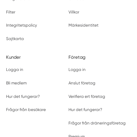
Filter
Villkor
Integritetspolicy
Märkesidentitet
Sajtkarta
Kunder
Företag
Logga in
Logga in
Bli medlem
Anslut företag
Hur det fungerar?
Verifiera ert företag
Frågor från besökare
Hur det fungerar?
Frågor från dräneringsföretag
Premium