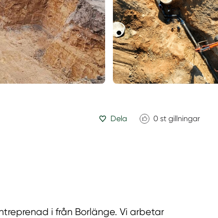
Dela
0
st gillningar
treprenad i från Borlänge. Vi arbetar