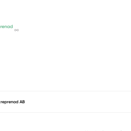
renad
treprenad AB