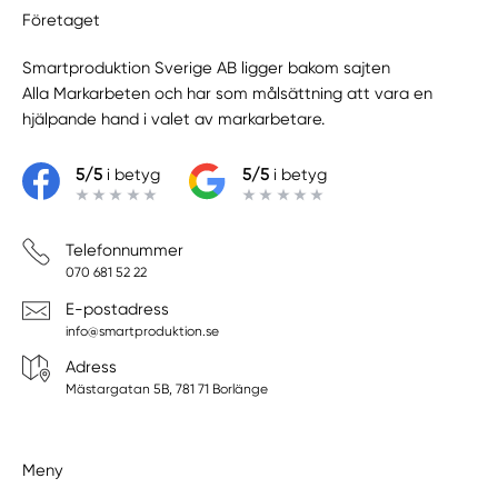
Företaget
Smartproduktion Sverige AB ligger bakom sajten
Alla Markarbeten
och har som målsättning att vara en
hjälpande hand i valet av markarbetare.
5/5
i betyg
5/5
i betyg
Telefonnummer
070 681 52 22
E-postadress
info@smartproduktion.se
Adress
Mästargatan 5B, 781 71 Borlänge
Meny