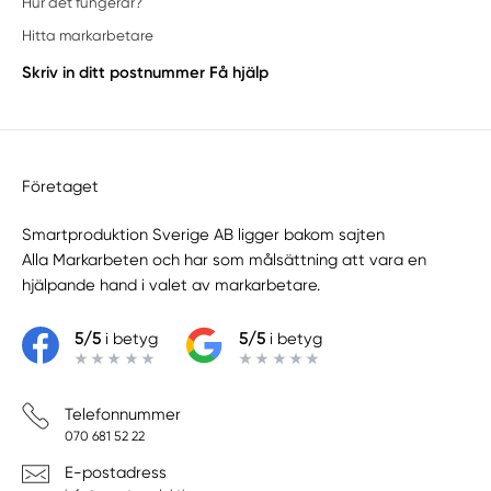
Hur det fungerar?
Hitta markarbetare
Skriv in ditt postnummer
Få hjälp
Företaget
Smartproduktion Sverige AB ligger bakom sajten
Alla Markarbeten
och har som målsättning att vara en
hjälpande hand i valet av markarbetare.
5/5
i betyg
5/5
i betyg
Telefonnummer
070 681 52 22
E-postadress