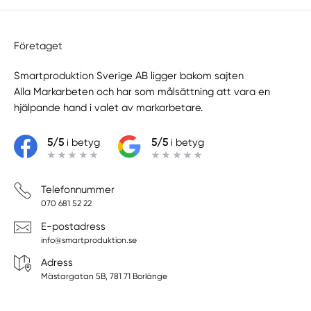
Företaget
Smartproduktion Sverige AB ligger bakom sajten
Alla Markarbeten
och har som målsättning att vara en
hjälpande hand i valet av markarbetare.
5/5
i betyg
5/5
i betyg
Telefonnummer
070 681 52 22
E-postadress
info@smartproduktion.se
Adress
Mästargatan 5B, 781 71 Borlänge