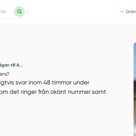
Drän
an till A...
tens?
ligtvis svar inom 48 timmar under
n om det ringer från okänt nummer samt