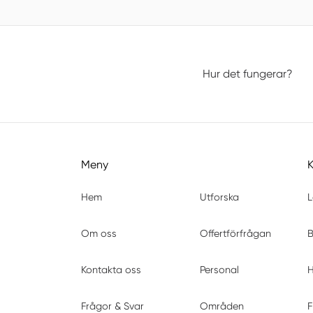
Hur det fungerar?
Meny
Hem
Utforska
L
Om oss
Offertförfrågan
B
Kontakta oss
Personal
H
Frågor & Svar
Områden
F