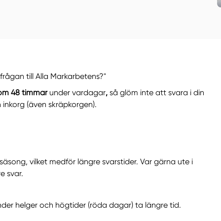
frågan till Alla Markarbetens?"
nom
48 timmar
under vardagar
,
så glöm inte att svara i din
n inkorg (även skräpkorgen).
song, vilket medför längre svarstider. Var gärna ute i
e svar.
der helger och högtider (röda dagar) ta längre tid.