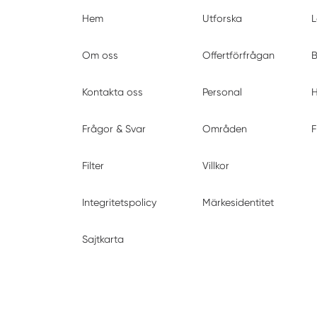
Hem
Utforska
L
Om oss
Offertförfrågan
B
Kontakta oss
Personal
H
Frågor & Svar
Områden
F
Filter
Villkor
Integritetspolicy
Märkesidentitet
Sajtkarta