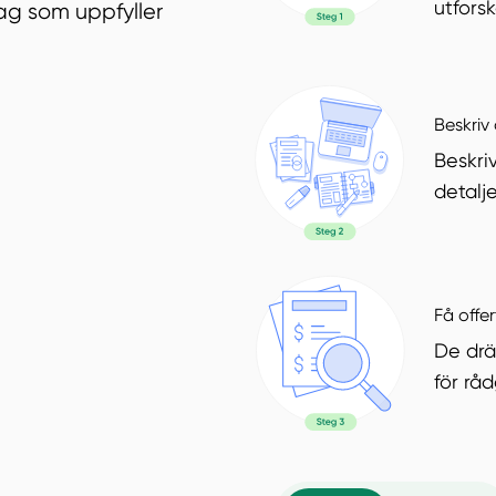
utfors
ag som uppfyller
Beskriv 
Beskri
detalje
Få offer
De drä
för rå