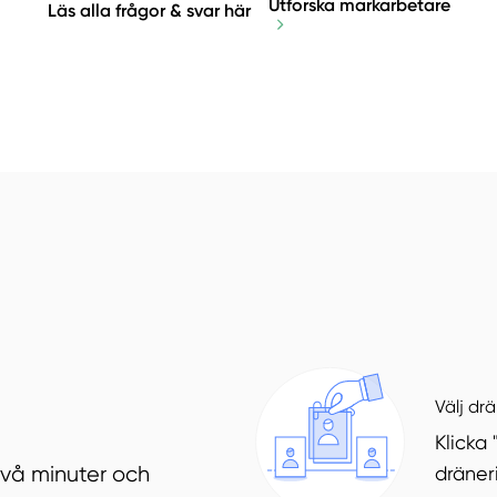
Utforska markarbetare
Läs alla frågor & svar här
Välj dr
Klicka 
dräner
två minuter och