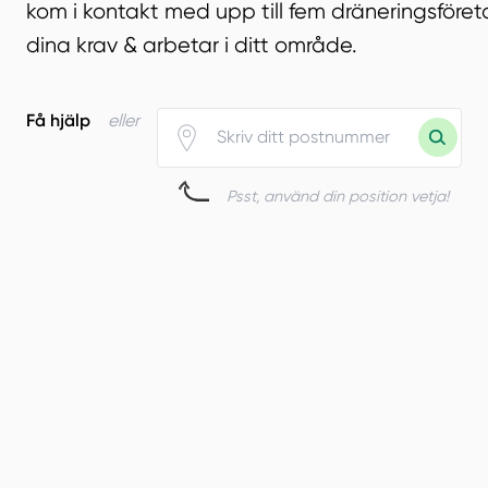
kom i kontakt med upp till fem dräneringsföret
dina krav & arbetar i ditt område.
Få hjälp
eller
Psst, använd din position vetja!